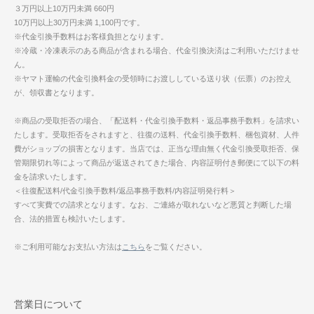
３万円以上10万円未満 660円
10万円以上30万円未満 1,100円です。
※代金引換手数料はお客様負担となります。
※冷蔵・冷凍表示のある商品が含まれる場合、代金引換決済はご利用いただけませ
ん。
※ヤマト運輸の代金引換料金の受領時にお渡ししている送り状（伝票）のお控え
が、領収書となります。
※商品の受取拒否の場合、「配送料・代金引換手数料・返品事務手数料」を請求い
たします。受取拒否をされますと、往復の送料、代金引換手数料、梱包資材、人件
費がショップの損害となります。当店では、正当な理由無く代金引換受取拒否、保
管期限切れ等によって商品が返送されてきた場合、内容証明付き郵便にて以下の料
金を請求いたします。
＜往復配送料/代金引換手数料/返品事務手数料/内容証明発行料＞
すべて実費での請求となります。なお、ご連絡が取れないなど悪質と判断した場
合、法的措置も検討いたします。
※ご利用可能なお支払い方法は
こちら
をご覧ください。
営業日について