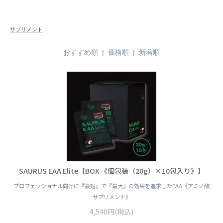
サプリメント
おすすめ順
|
価格順
| 新着順
SAURUS EAA Elite【BOX 《個包装（20g）×10包入り》】
プロフェッショナル向けに『最短』で『最大』の効果を追求したEAA《アミノ酸
サプリメント》
4,540円(税込)