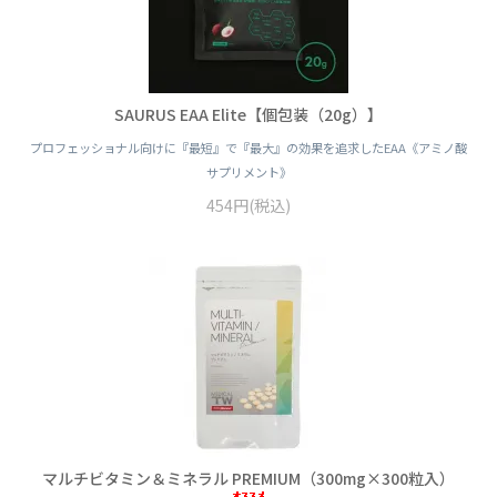
SAURUS EAA Elite【個包装（20g）】
プロフェッショナル向けに『最短』で『最大』の効果を追求したEAA《アミノ酸
サプリメント》
454円(税込)
マルチビタミン＆ミネラル PREMIUM（300mg×300粒入）