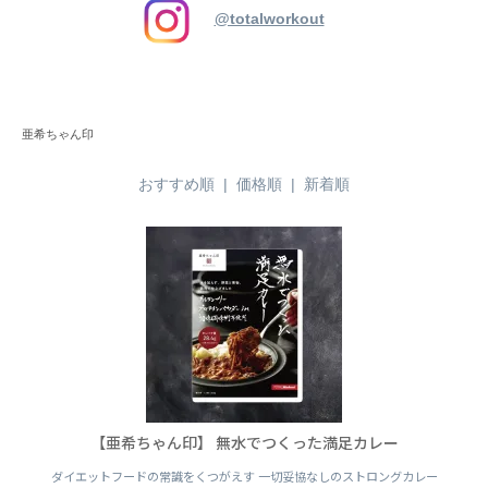
@totalworkout
亜希ちゃん印
おすすめ順 |
価格順
|
新着順
【亜希ちゃん印】 無水でつくった満足カレー
ダイエットフードの常識をくつがえす 一切妥協なしのストロングカレー