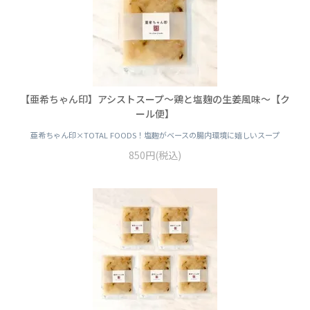
【亜希ちゃん印】アシストスープ～鶏と塩麹の生姜風味～【ク
ール便】
亜希ちゃん印×TOTAL FOODS！塩麴がベースの腸内環境に嬉しいスープ
850円(税込)