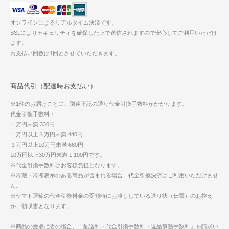
オンラインによるリアルタイム決済です。
SSLによりセキュリティを確保した上で送信されますので安心してご利用いただけ
ます。
お支払い回数は1回とさせていただきます。
商品代引（配達時お支払い）
※1件のお届けごとに、別途下記の通り代金引換手数料がかかります。
代金引換手数料：
１万円未満 330円
１万円以上３万円未満 440円
３万円以上10万円未満 660円
10万円以上30万円未満 1,100円です。
※代金引換手数料はお客様負担となります。
※冷蔵・冷凍表示のある商品が含まれる場合、代金引換決済はご利用いただけませ
ん。
※ヤマト運輸の代金引換料金の受領時にお渡ししている送り状（伝票）のお控え
が、領収書となります。
※商品の受取拒否の場合、「配送料・代金引換手数料・返品事務手数料」を請求い