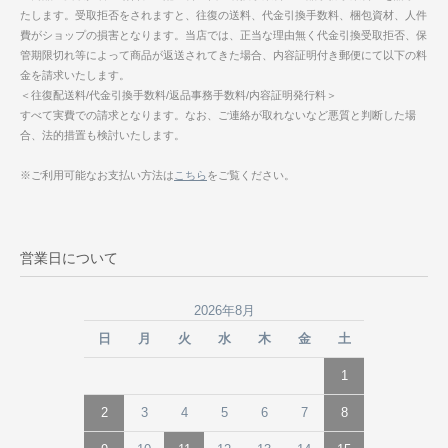
たします。受取拒否をされますと、往復の送料、代金引換手数料、梱包資材、人件
費がショップの損害となります。当店では、正当な理由無く代金引換受取拒否、保
管期限切れ等によって商品が返送されてきた場合、内容証明付き郵便にて以下の料
金を請求いたします。
＜往復配送料/代金引換手数料/返品事務手数料/内容証明発行料＞
すべて実費での請求となります。なお、ご連絡が取れないなど悪質と判断した場
合、法的措置も検討いたします。
※ご利用可能なお支払い方法は
こちら
をご覧ください。
営業日について
2026年8月
日
月
火
水
木
金
土
1
2
3
4
5
6
7
8