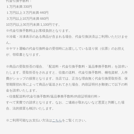
代金引換手数料：
１万円未満 330円
１万円以上３万円未満 440円
３万円以上10万円未満 660円
10万円以上30万円未満 1,100円です。
※代金引換手数料はお客様負担となります。
※冷蔵・冷凍表示のある商品が含まれる場合、代金引換決済はご利用いただけませ
ん。
※ヤマト運輸の代金引換料金の受領時にお渡ししている送り状（伝票）のお控え
が、領収書となります。
※商品の受取拒否の場合、「配送料・代金引換手数料・返品事務手数料」を請求い
たします。受取拒否をされますと、往復の送料、代金引換手数料、梱包資材、人件
費がショップの損害となります。当店では、正当な理由無く代金引換受取拒否、保
管期限切れ等によって商品が返送されてきた場合、内容証明付き郵便にて以下の料
金を請求いたします。
＜往復配送料/代金引換手数料/返品事務手数料/内容証明発行料＞
すべて実費での請求となります。なお、ご連絡が取れないなど悪質と判断した場
合、法的措置も検討いたします。
※ご利用可能なお支払い方法は
こちら
をご覧ください。