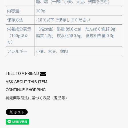
糖、塩（一部に小麦、大豆、鶏肉を含む）
内容量
100g
保存方法
-18℃以下で保存してください
栄養成分表示
（推定値） 熱量 89.0kcal たんぱく質17.9g
（100gあた
脂質 1.2g 炭水化物 0.5g 食塩相当量 0.3g
り）
アレルギー
小麦、大豆、鶏肉
TELL TO A FRIEND
ASK ABOUT THIS ITEM
CONTINUE SHOPPING
特定商取引法に基づく表記（返品等）