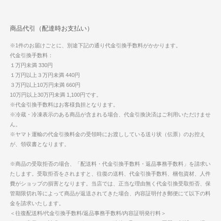
商品代引（配達時お支払い）
※1件のお届けごとに、別途下記の通り代金引換手数料がかかります。
代金引換手数料：
１万円未満 330円
１万円以上３万円未満 440円
３万円以上10万円未満 660円
10万円以上30万円未満 1,100円です。
※代金引換手数料はお客様負担となります。
※冷蔵・冷凍表示のある商品が含まれる場合、代金引換決済はご利用いただけませ
ん。
※ヤマト運輸の代金引換料金の受領時にお渡ししている送り状（伝票）のお控え
が、領収書となります。
※商品の受取拒否の場合、「配送料・代金引換手数料・返品事務手数料」を請求い
たします。受取拒否をされますと、往復の送料、代金引換手数料、梱包資材、人件
費がショップの損害となります。当店では、正当な理由無く代金引換受取拒否、保
管期限切れ等によって商品が返送されてきた場合、内容証明付き郵便にて以下の料
金を請求いたします。
＜往復配送料/代金引換手数料/返品事務手数料/内容証明発行料＞